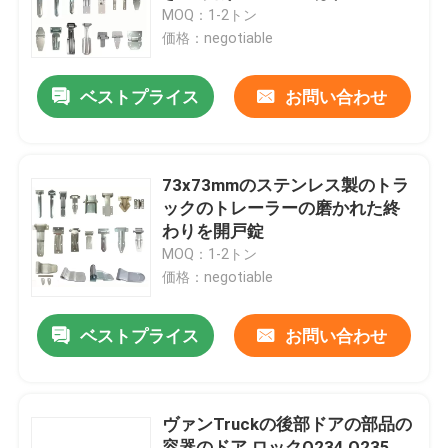
掛け金
MOQ：1-2トン
価格：negotiable
工場旅行
ベストプライス
お問い合わせ
品質管理
私達に連絡しなさい
73x73mmのステンレス製のトラ
ックのトレーラーの磨かれた終
わりを開戸錠
Inconel 600の文書
MOQ：1-2トン
価格：negotiable
インコネル625素材
ベストプライス
お問い合わせ
インコロイ800素材
ヴァンTruckの後部ドアの部品の
Inconel 718の文書
容器のドア ロックQ234 Q235