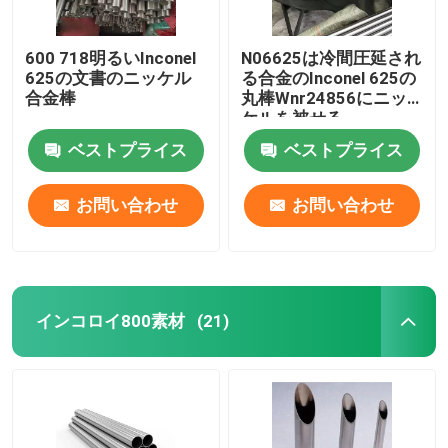
600 718明るいInconel
N06625は冷間圧延され
625の文書のニッケル
る合金のInconel 625の
合金棒
丸棒Wnr24856にニッ
ケルを被せる
ベストプライス
ベストプライス
お問い合わせ
お問い合わせ
インコロイ800素材
(21)