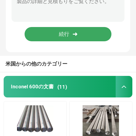
ニッケルの合金鋼
モネル合金 400
Monelの合金K500
米国からの他のカテゴリー
トラック ボディ付属品
Inconel 600の文書
(11)
Tハンドルラッチ
頑丈なストラップヒンジ
トラックのトレーラーの開戸錠