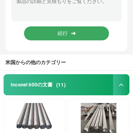
ニッケルの合金鋼
モネル合金 400
Monelの合金K500
米国からの他のカテゴリー
トラック ボディ付属品
Inconel 600の文書
(11)
Tハンドルラッチ
頑丈なストラップヒンジ
トラックのトレーラーの開戸錠