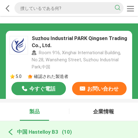
Suzhou Industrial PARK Qingsen Trading
Co., Ltd.
Room 916, Xinghai International Building,
No.28, Wansheng Street, Suzhou Industrial
Park,中国
5.0
確認された製造者
今すぐ電話
お問い合わせ
製品
企業情報
中国 Hastelloy B3
(10)