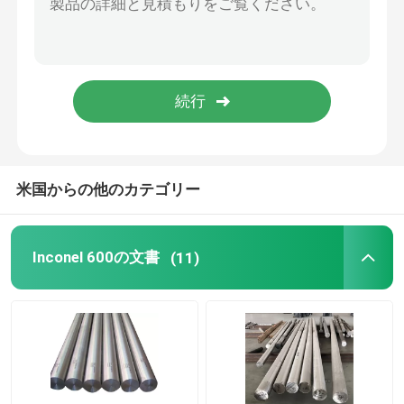
ニッケルの合金鋼
モネル合金 400
Monelの合金K500
米国からの他のカテゴリー
トラック ボディ付属品
Inconel 600の文書
(11)
Tハンドルラッチ
頑丈なストラップヒンジ
トラックのトレーラーの開戸錠