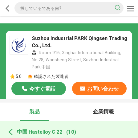
Suzhou Industrial PARK Qingsen Trading
Co., Ltd.
Room 916, Xinghai International Building,
No.28, Wansheng Street, Suzhou Industrial
Park,中国
5.0
確認された製造者
今すぐ電話
お問い合わせ
製品
企業情報
中国 Hastelloy C 22
(10)