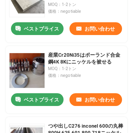
MOQ：1-2トン
価格：negotiable
工場旅行
ベストプライス
お問い合わせ
品質管理
私達に連絡しなさい
産業Cr20Ni35はポーランド合金
鋼4K 8Kにニッケルを被せる
MOQ：1-2トン
Inconel 600の文書
価格：negotiable
インコネル625素材
ベストプライス
お問い合わせ
インコロイ800素材
つや出しC276 inconel 600の丸棒
Inconel 718の文書
800H 625 601 800 718ニッケル