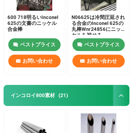
600 718明るいInconel
N06625は冷間圧延され
625の文書のニッケル
る合金のInconel 625の
合金棒
丸棒Wnr24856にニッ
ケルを被せる
ベストプライス
ベストプライス
お問い合わせ
お問い合わせ
インコロイ800素材
(21)