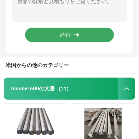
ニッケルの合金鋼
モネル合金 400
Monelの合金K500
米国からの他のカテゴリー
トラック ボディ付属品
Inconel 600の文書
(11)
Tハンドルラッチ
頑丈なストラップヒンジ
トラックのトレーラーの開戸錠