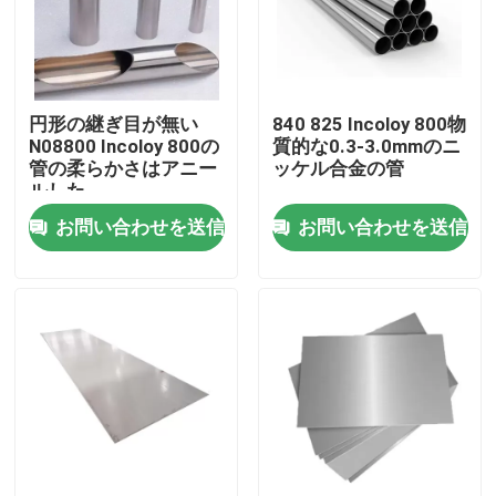
工場旅行
円形の継ぎ目が無い
840 825 Incoloy 800物
品質管理
N08800 Incoloy 800の
質的な0.3-3.0mmのニ
管の柔らかさはアニー
ッケル合金の管
ルした
私達に連絡しなさい
お問い合わせを送信
お問い合わせを送信
Inconel 600の文書
インコネル625素材
インコロイ800素材
Inconel 718の文書