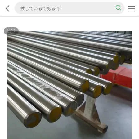
1
/
1