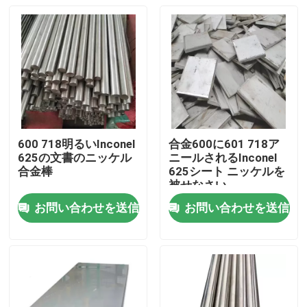
600 718明るいInconel
合金600に601 718ア
625の文書のニッケル
ニールされるInconel
合金棒
625シート ニッケルを
被せなさい
お問い合わせを送信
お問い合わせを送信
家
製品
私達について