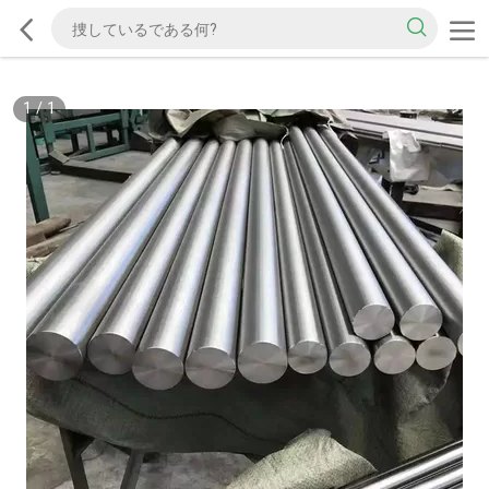
1
/
1