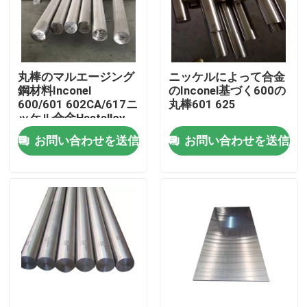
工場旅行
丸棒のマルエージング
ニッケルによって合金
品質管理
鋼材料Inconel
のInconel基づく600の
600/601 602CA/617ニ
丸棒601 625
ッケル合金Hastelloy
私達に連絡しなさい
C276
お問い合わせを送信
お問い合わせを送信
Inconel 600の文書
インコネル625素材
インコロイ800素材
Inconel 718の文書