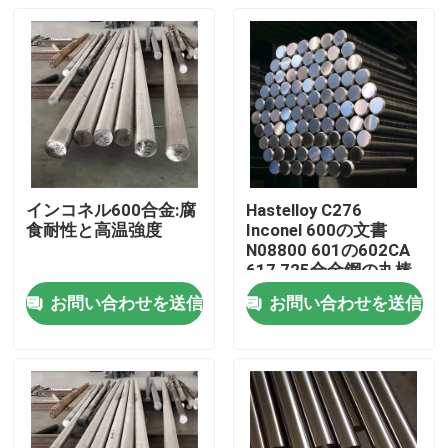
インコネル600合金:腐
Hastelloy C276
食耐性と高温強度
Inconel 600の文書
N08800 601の602CA
617 725合金鋼の丸棒
お問い合わせを送信
お問い合わせを送信
家
製品
私達について