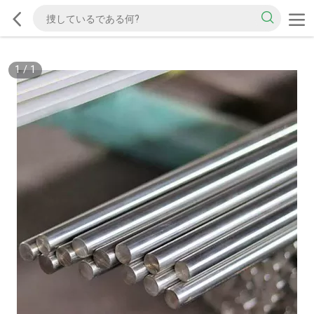
1
/
1